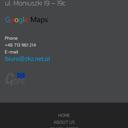
ul. Moniuszki 19 – 19c
Phone
+48 713 981 214
E-mail
HOME
ABOUT US