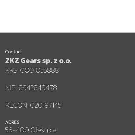
Contact
ZKZ Gears sp. z o.o.
KRS: 0001055888
NIP: 8942849478
REGON: 020197145
ADRES
56-400 Oleśnica