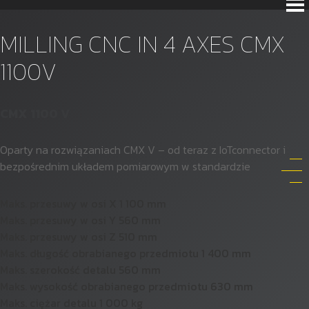
MILLING CNC IN 4 AXES CMX
1100V
CMX 1100 V
Oparty na rozwiązaniach CMX V – od teraz z IoT
connector
i
bezpośrednim układem pomiarowym w standardzie
Maks. przesuwy w osi X
1 100 mm
Maks. przesuwy w osi Y
560 mm
Maks. przesuwy w osi Z
510 mm
Maks. długość obrabianego przedmiotu
1 400 mm
Maks. szerokość detalu
560 mm
Maks. wysokość obrabianego przedmiotu
630 mm
Maks. ciężar detalu
1 000 kg