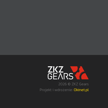
2026 © ZKZ Gears
Projekt i wdrożenie:
Okinet.pl