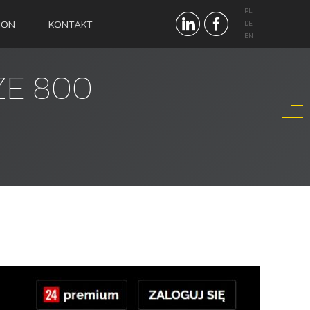
PL
ION
KONTAKT
DE
EN
 ZE 800