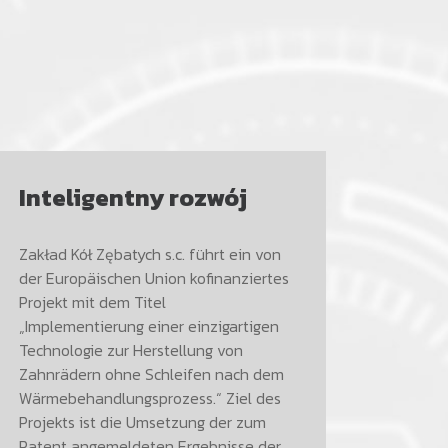
Inteligentny rozwój
(Pol
EUR
Zakład Kół Zębatych s.c. führt ein von
der Europäischen Union kofinanziertes
Leider 
Projekt mit dem Titel
verfüg
„Implementierung einer einzigartigen
Technologie zur Herstellung von
Zahnrädern ohne Schleifen nach dem
Wärmebehandlungsprozess.“ Ziel des
Projekts ist die Umsetzung der zum
Patent angemeldeten Ergebnisse der