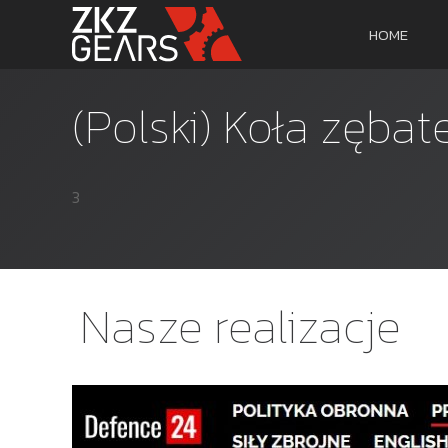
HOME
(Polski) Koła zębat
3
Nasze realizacje