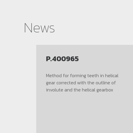
News
P.400965
len
Method for forming teeth in helical
ie
gear corrected with the outline of
ür die
involute and the helical gearbox
 und
ittlere
5.1