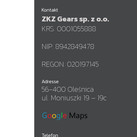
Kontakt
ZKZ Gears sp. z o.o.
KRS: 0001055888
NIP: 8942849478
REGON: 020197145
Adresse
56-400 Oleśnica
ul. Moniuszki 19 – 19c
Telefon