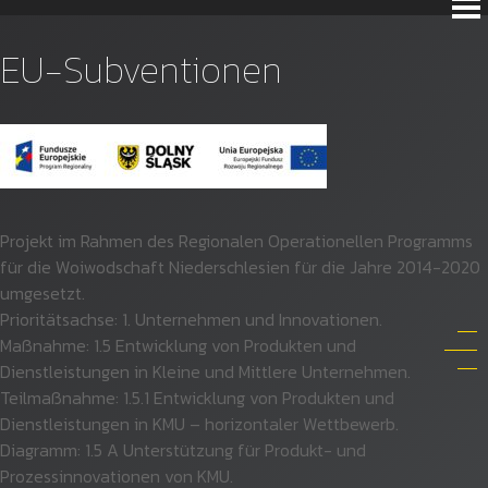
EU-Subventionen
Projekt im Rahmen des Regionalen Operationellen Programms
für die Woiwodschaft Niederschlesien für die Jahre 2014-2020
umgesetzt.
Prioritätsachse: 1. Unternehmen und Innovationen.
Maßnahme: 1.5 Entwicklung von Produkten und
Dienstleistungen in Kleine und Mittlere Unternehmen.
Teilmaßnahme: 1.5.1 Entwicklung von Produkten und
Dienstleistungen in KMU – horizontaler Wettbewerb.
Diagramm: 1.5 A Unterstützung für Produkt- und
Prozessinnovationen von KMU.