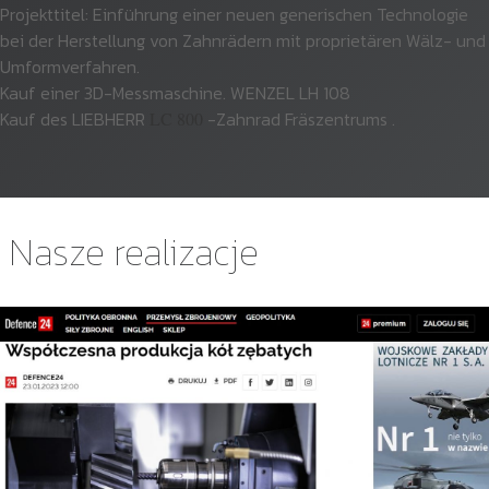
Projekttitel: Einführung einer neuen generischen Technologie
bei der Herstellung von Zahnrädern mit proprietären Wälz- und
Umformverfahren.
Kauf einer 3D-Messmaschine. WENZEL LH 108
Kauf des LIEBHERR
-Zahnrad Fräszentrums .
LC 800
Nasze realizacje