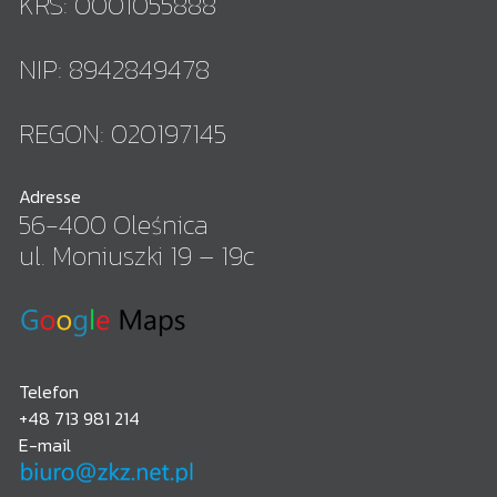
KRS: 0001055888
NIP: 8942849478
REGON: 020197145
Adresse
56-400 Oleśnica
ul. Moniuszki 19 – 19c
Telefon
+48 713 981 214
E-mail